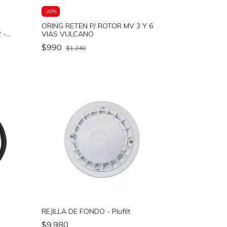
-
20
%
ORING RETEN P/ ROTOR MV 3 Y 6
 -
VIAS VULCANO
$990
$1.240
REJILLA DE FONDO - Plufilt
$9.980