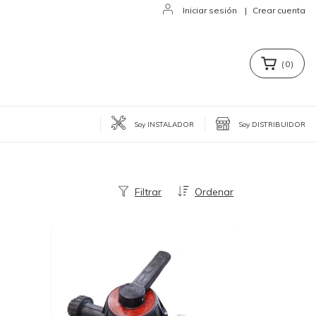
Iniciar sesión
|
Crear cuenta
(
0
)
Soy INSTALADOR
Soy DISTRIBUIDOR
Filtrar
Ordenar