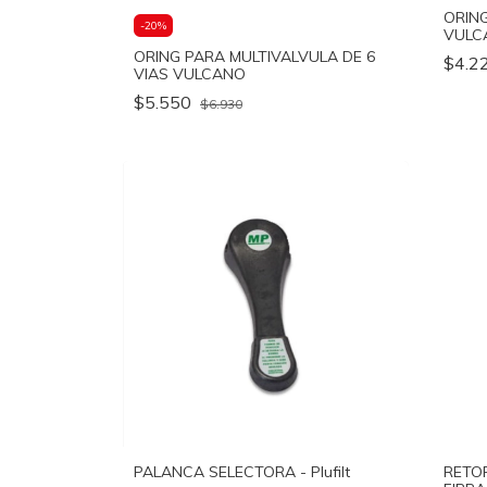
ORING
-
20
%
VULC
ORING PARA MULTIVALVULA DE 6
$4.2
VIAS VULCANO
$5.550
$6.930
PALANCA SELECTORA - Plufilt
RETOR