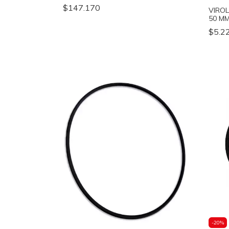
$147.170
VIROL
50 MM
$5.2
-
20
%