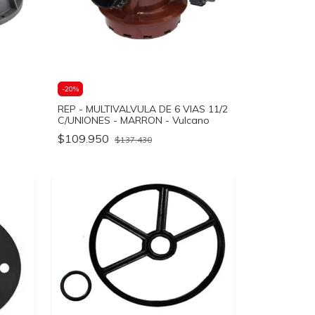
-
20
%
REP - MULTIVALVULA DE 6 VIAS 11/2
C/UNIONES - MARRON - Vulcano
$109.950
$137.430