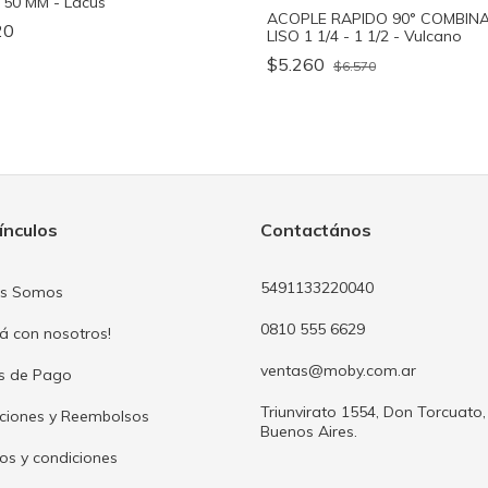
 50 MM - Lacus
ACOPLE RAPIDO 90° COMBIN
20
LISO 1 1/4 - 1 1/2 - Vulcano
$5.260
$6.570
ínculos
Contactános
5491133220040
es Somos
0810 555 6629
já con nosotros!
ventas@moby.com.ar
s de Pago
Triunvirato 1554, Don Torcuato,
ciones y Reembolsos
Buenos Aires.
os y condiciones