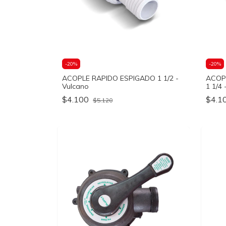
-
20
%
-
20
%
ACOPLE RAPIDO ESPIGADO 1 1/2 -
ACOP
Vulcano
1 1/4 
$4.100
$4.1
$5.120