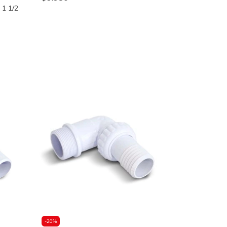
1 1/2
-
20
%