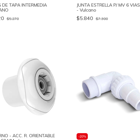
 DE TAPA INTERMEDIA
JUNTA ESTRELLA P/ MV 6 VIAS 
ANO
- Vulcano
20
$5.840
$5.270
$7.300
NO - ACC. R. ORIENTABLE
-
20
%