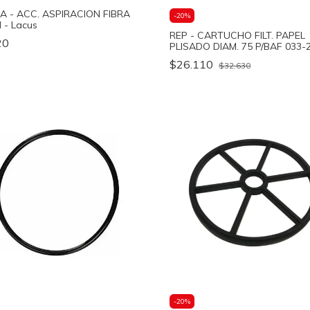
A - ACC. ASPIRACION FIBRA
-
20
%
 - Lacus
REP - CARTUCHO FILT. PAPEL
20
PLISADO DIAM. 75 P/BAF 033-2
Vulcano
$26.110
$32.630
-
20
%