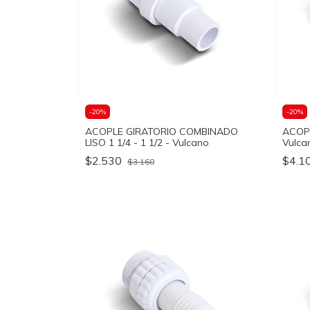
-
20
%
-
20
%
ACOPLE GIRATORIO COMBINADO
ACOPL
LISO 1 1/4 - 1 1/2 - Vulcano
Vulca
$2.530
$4.1
$3.160