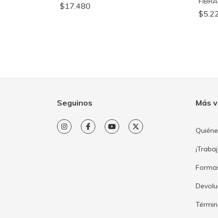
FIBRA
$17.480
$5.2
Seguinos
Más v
Quién
¡Traba
Forma
Devolu
Términ