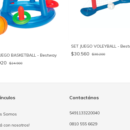
SET JUEGO VOLEYBALL - Bes
$30.560
$38.200
UEGO BASKETBALL - Bestway
920
$24.900
ínculos
Contactános
5491133220040
es Somos
0810 555 6629
já con nosotros!