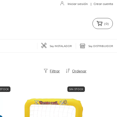
Iniciar sesión
|
Crear cuenta
(
0
)
Soy INSTALADOR
Soy DISTRIBUIDOR
Filtrar
Ordenar
 STOCK
SIN STOCK