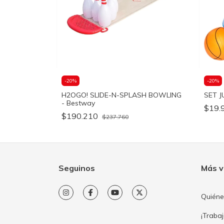
-
20
%
-
20
%
H2OGO! SLIDE-N-SPLASH BOWLING
SET J
- Bestway
$19.
$190.210
$237.760
Seguinos
Más v
Quién
¡Traba