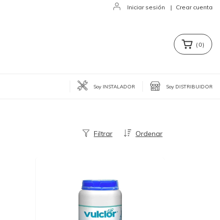
Iniciar sesión
|
Crear cuenta
(
0
)
Soy INSTALADOR
Soy DISTRIBUIDOR
Filtrar
Ordenar