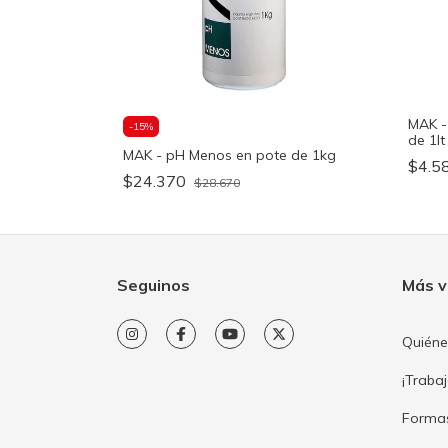
MAK -
-
15
%
de 1lt
MAK - pH Menos en pote de 1kg
$4.5
$24.370
$28.670
Seguinos
Más v
Quién
¡Traba
Forma