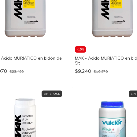
-
15
%
 Ácido MURIATICO en bidón de
MAK - Ácido MURIATICO en bi
5lt
970
$9.240
$23.490
$10.870
SIN STOCK
SIN