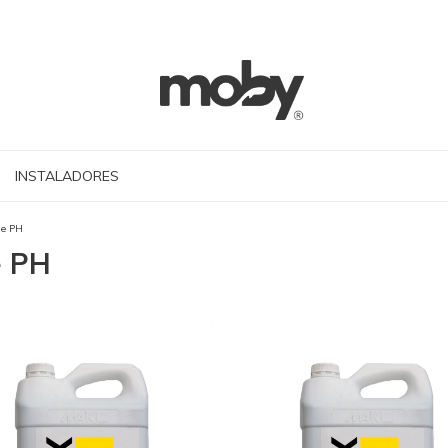
INSTALADORES
de PH
e PH