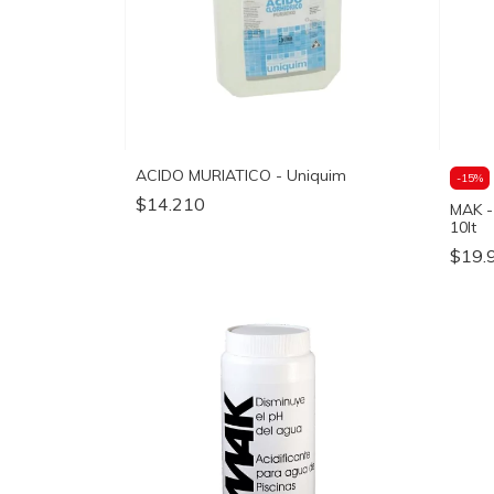
ACIDO MURIATICO - Uniquim
-
15
%
$14.210
MAK -
10lt
$19.