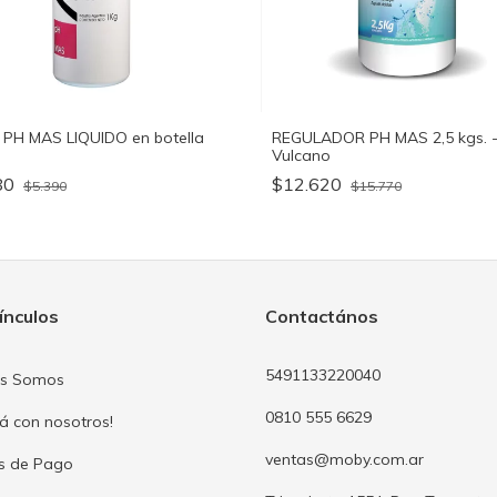
 PH MAS LIQUIDO en botella
REGULADOR PH MAS 2,5 kgs. 
Vulcano
80
$12.620
$5.390
$15.770
ínculos
Contactános
5491133220040
es Somos
0810 555 6629
já con nosotros!
ventas@moby.com.ar
s de Pago