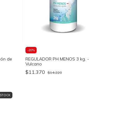
-
20
%
dón de
REGULADOR PH MENOS 3 kg. -
Vulcano
$11.370
$14.220
 STOCK