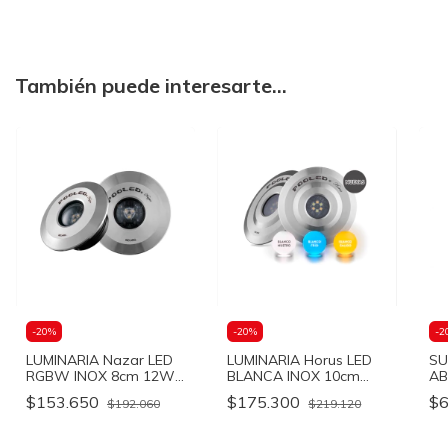
También puede interesarte...
-
20
%
-
20
%
-
2
LUMINARIA Nazar LED
LUMINARIA Horus LED
SU
RGBW INOX 8cm 12W-
BLANCA INOX 10cm
AB
Pooled
18W- Pooled
$153.650
$175.300
$6
$192.060
$219.120